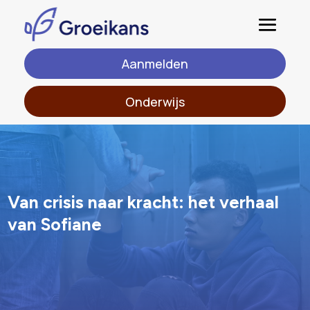
Aanmelden
Onderwijs
BLOG
Van crisis naar kracht: het verhaal
van Sofiane