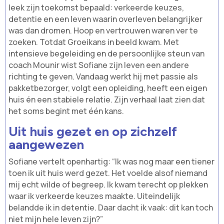
leek zijn toekomst bepaald: verkeerde keuzes,
detentie en een leven waarin overleven belangrijker
was dan dromen. Hoop en vertrouwen waren ver te
zoeken. Totdat Groeikans in beeld kwam. Met
intensieve begeleiding en de persoonlijke steun van
coach Mounir wist Sofiane zijn leven een andere
richting te geven. Vandaag werkt hij met passie als
pakketbezorger, volgt een opleiding, heeft een eigen
huis én een stabiele relatie. Zijn verhaal laat zien dat
het soms begint met één kans.
Uit huis gezet en op zichzelf
aangewezen
Sofiane vertelt openhartig: “Ik was nog maar een tiener
toen ik uit huis werd gezet. Het voelde alsof niemand
mij echt wilde of begreep. Ik kwam terecht op plekken
waar ik verkeerde keuzes maakte. Uiteindelijk
belandde ik in detentie. Daar dacht ik vaak: dit kan toch
niet mijn hele leven zijn?”