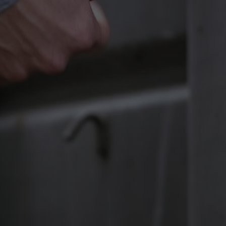
Geboortedatum
*
Adres
*
Email
Telefoon